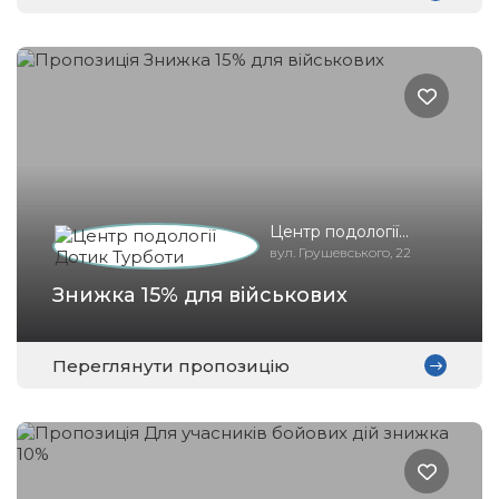
Центр подології
Дотик Турботи
вул. Грушевського, 22
Знижка 15% для військових
Переглянути пропозицію