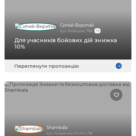
Ситий-Вкритий
вул. Келецька, 78в
+ 1
Для учасників бойових дій знижка
10%
Переглянути пропозицію
Shambala
вул. Академіка Янгеля, 58