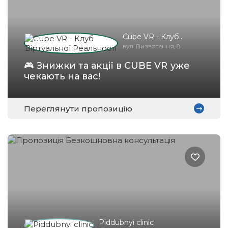
Cube VR - Клуб
Віртуальної
вул. Визволення, 8
Реальності
🎮 Знижки та акції в CUBE VR уже
чекають на вас!
Переглянути пропозицію
Piddubnyi clinic