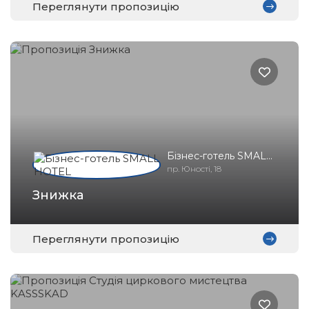
Переглянути пропозицію
Бізнес-готель SMALL
HOTEL
пр. Юності, 18
Знижка
Переглянути пропозицію