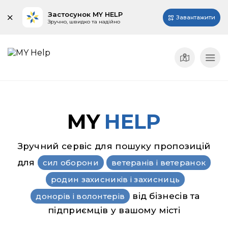
Застосунок MY HELP
Завантажити
Зручно, швидко та надійно
MY
HELP
Зручний сервіс для пошуку пропозицій
для
сил оборони
ветеранів і ветеранок
родин захисників і захисниць
від бізнесів та
донорів і волонтерів
підприємців у вашому місті