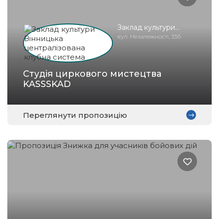
Заклад культури
Вінницька
вул. Незалежності, 33б
централізована
клубна система
Студія циркового мистецтва
KASSSKAD
Переглянути пропозицію