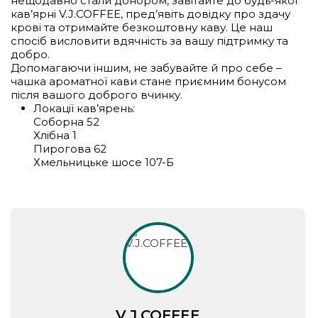
нещодавно стали донором, завітайте до будь-якої
кав’ярні V.J.COFFEE, пред’явіть довідку про здачу
крові та отримайте безкоштовну каву. Це наш
спосіб висловити вдячність за вашу підтримку та
добро.
Допомагаючи іншим, не забувайте й про себе –
чашка ароматної кави стане приємним бонусом
після вашого доброго вчинку.
Локації кав’ярень:
Соборна 52
Хлібна 1
Пирогова 62
Хмельницьке шосе 107-Б
V.J.COFFEE