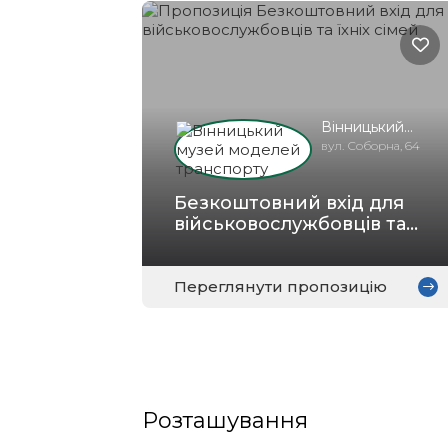
Вінницький
музей моделей
вул. Соборна, 64
транспорту
Безкоштовний вхід для
військовослужбовців та
їхніх сімей
Переглянути пропозицію
Розташування