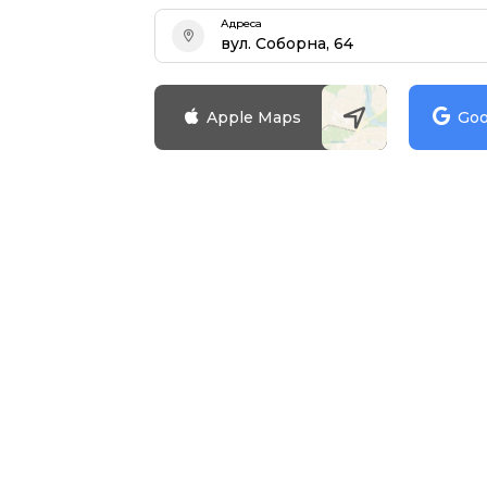
Адреса
вул. Соборна, 64
Apple Maps
Goo
Зареєструватися
Досі не маєте
Зареєструйтесь та відкрийт
можливості