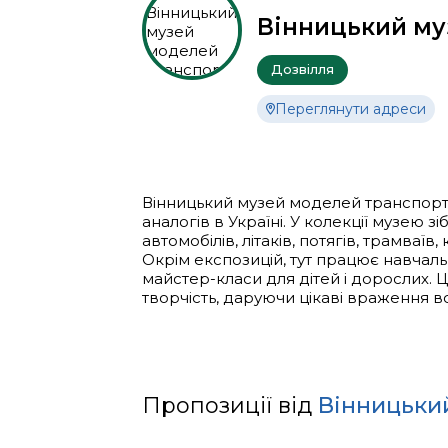
Вінницький му
Дозвілля
Переглянути адреси
Вінницький музей моделей транспорту 
аналогів в Україні. У колекції музею 
автомобілів, літаків, потягів, трамваїв, 
Окрім експозицій, тут працює навчальн
майстер-класи для дітей і дорослих. Це
творчість, даруючи цікаві враження вс
Пропозиції від
Вінницьки