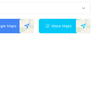
gle Maps
Waze Maps
 акаунту?
е для себе всі