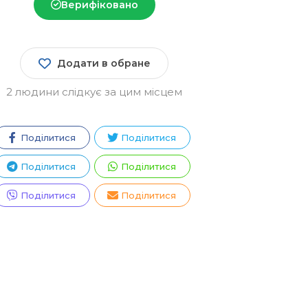
Верифіковано
Додати в обране
2 людини слідкує за цим місцем
Поділитися
Поділитися
Поділитися
Поділитися
Поділитися
Поділитися