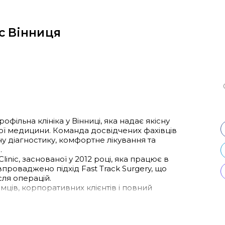
ic Вінниця
офільна клініка у Вінниці, яка надає якісну
ої медицини. Команда досвідчених фахівців
ну діагностику, комфортне лікування та
.
inic, заснованої у 2012 році, яка працює в
ці впроваджено підхід Fast Track Surgery, що
ля операцій.
ців, корпоративних клієнтів і повний