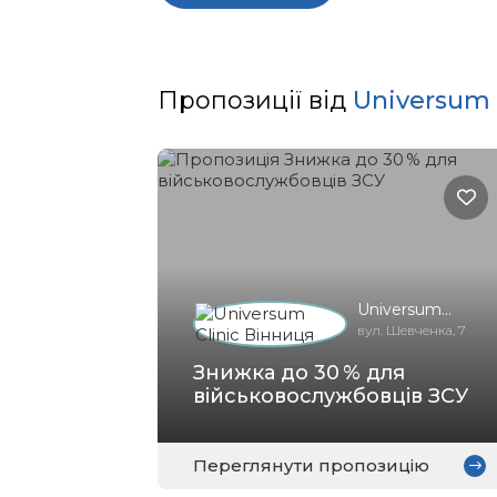
Пропозиції від
Universum 
Universum
Clinic Вінниця
вул. Шевченка, 7
Знижка до 30 % для
військовослужбовців ЗСУ
Переглянути пропозицію