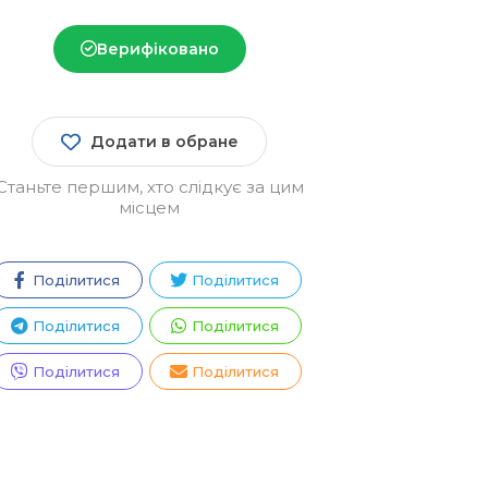
Верифіковано
Додати в обране
Станьте першим, хто слідкує за цим
місцем
Поділитися
Поділитися
Поділитися
Поділитися
Поділитися
Поділитися