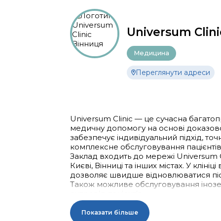
Universum Clin
Медицина
Переглянути адреси
Universum Clinic — це сучасна багатопр
медичну допомогу на основі доказов
забезпечує індивідуальний підхід, точ
комплексне обслуговування пацієнтів
Заклад входить до мережі Universum Cl
Києві, Вінниці та інших містах. У кліні
дозволяє швидше відновлюватися піс
Також можливе обслуговування інозем
супровід пацієнтів.
Показати більше