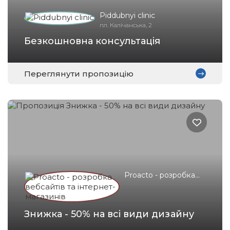
Piddubnyi clinic
пл. Калічанська, 2
Безкошновна консультація
Переглянути пропозицію
Proacto - розробка
вебсайтів та
інтернет-магазинів
Знижка - 50% на всі види дизайну