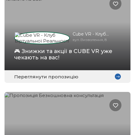
Cube VR - Клуб
Віртуальної
вул. Визволення, 8
Реальності
🎮 Знижки та акції в CUBE VR уже
чекають на вас!
Переглянути пропозицію