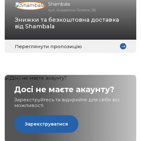
Shambala
вул. Академіка Янгеля, 58
Знижки та безкоштовна доставка
Зареєструватися
від Shambala
Переглянути пропозицію
Досі не маєте акаунту?
Зареєструйтесь та відкрийте для себе всі
можливості