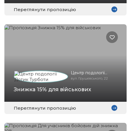
Переглянути пропозицію
Центр подології
Дотик Турботи
вул. Грушевського, 22
Знижка 15% для військових
Переглянути пропозицію