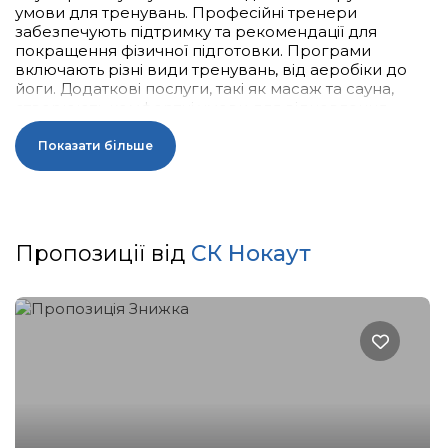
умови для тренувань. Професійні тренери
забезпечують підтримку та рекомендації для
покращення фізичної підготовки. Програми
включають різні види тренувань, від аеробіки до
йоги. Додаткові послуги, такі як масаж та сауна,
створюють комфортні умови для відновлення.
Клуб підходить як для новачків, так і для
досвідчених спортсменів, що прагнуть досягти
Показати більше
нових вершин.
Пропозиції від
СК Нокаут