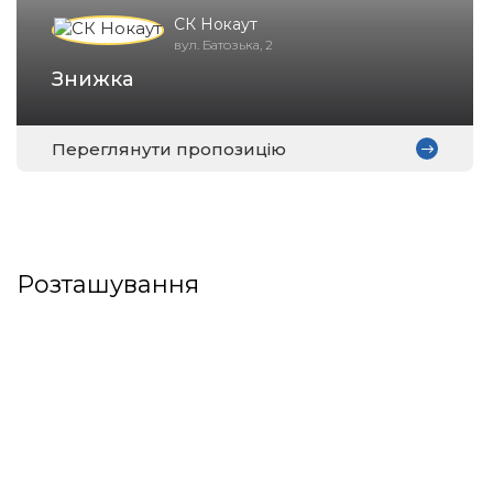
СК Нокаут
вул. Батозька, 2
Знижка
Переглянути пропозицію
Розташування