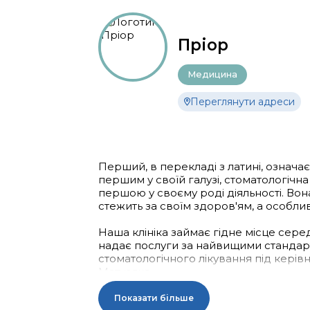
Пріор
Медицина
Переглянути адреси
Перший, в перекладі з латині, означає
першим у своїй галузі, стоматологічна 
першою у своєму роді діяльності. Вон
стежить за своїм здоров'ям, а особлив
Наша клініка займає гідне місце серед п
надає послуги за найвищими стандарт
стоматологічного лікування під керів
Матусяка.
Сучасна будівля клініки стала прикрас
Показати більше