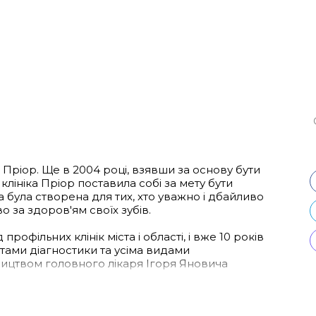
 Пріор. Ще в 2004 році, взявши за основу бути
клініка Пріор поставила собі за мету бути
а була створена для тих, хто уважно і дбайливо
о за здоров'ям своїх зубів.
рофільних клінік міста і області, і вже 10 років
ами діагностики та усіма видами
ництвом головного лікаря Ігоря Яновича
ою м. Винниці, а оновлені основні фонди,