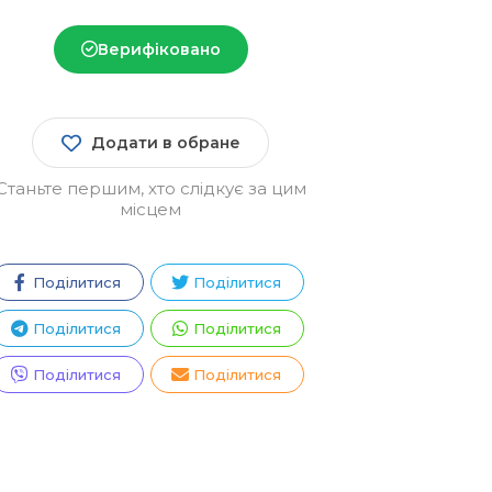
Верифіковано
Додати в обране
Станьте першим, хто слідкує за цим
місцем
Поділитися
Поділитися
Поділитися
Поділитися
Поділитися
Поділитися