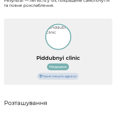
Результат — легкість у тілі, покращене самопочуття
та повне розслаблення.
Piddubnyi clinic
Медицина
Переглянути адреси
Розташування