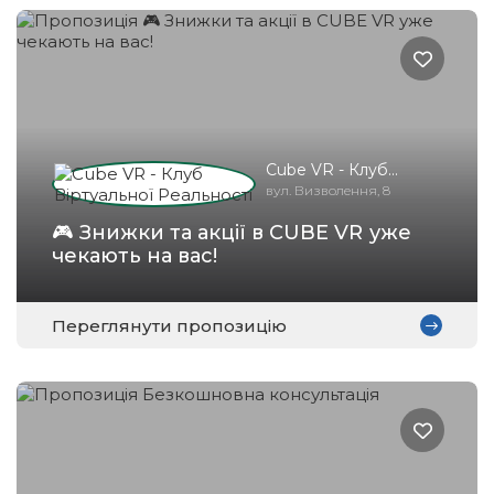
Cube VR - Клуб
Віртуальної
вул. Визволення, 8
Реальності
🎮 Знижки та акції в CUBE VR уже
чекають на вас!
Переглянути пропозицію