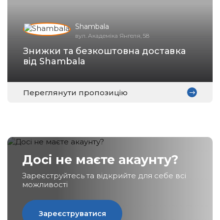
Shambala
вул. Академіка Янгеля, 58
Зареєструватися
Знижки та безкоштовна доставка
від Shambala
Переглянути пропозицію
Досі не маєте акаунту?
Зареєструйтесь та відкрийте для себе всі
можливості