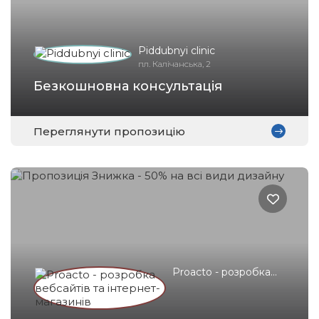
Piddubnyi clinic
пл. Калічанська, 2
Безкошновна консультація
Переглянути пропозицію
Proacto - розробка
вебсайтів та
інтернет-магазинів