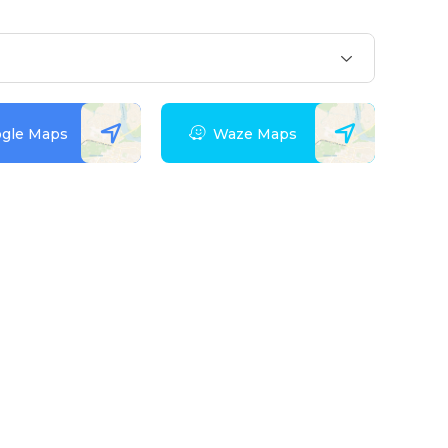
gle Maps
Waze Maps
 акаунту?
е для себе всі