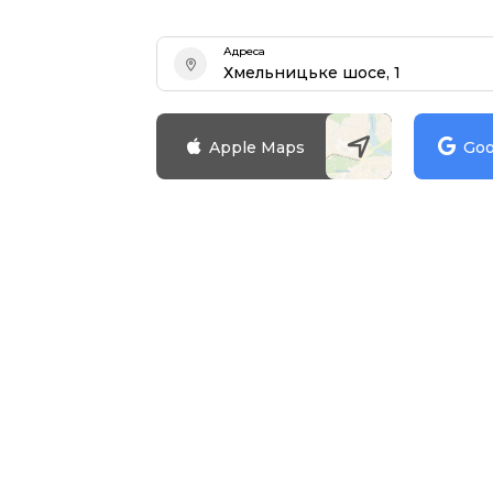
Адреса
Хмельницьке шосе, 1
Apple Maps
Goo
Зареєструватися
Досі не маєте
Зареєструйтесь та відкрийт
можливості