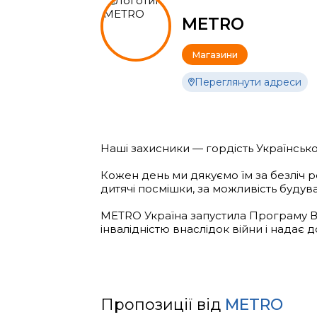
METRO
Магазини
Переглянути адреси
Наші захисники — гордість Української
Кожен день ми дякуємо їм за безліч ре
дитячі посмішки, за можливість будува
METRO Україна запустила Програму Вдя
інвалідністю внаслідок війни і надає 
Пропозиції від
METRO