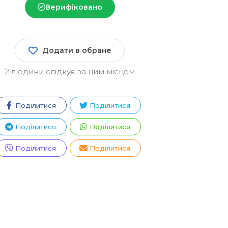
Верифіковано
Додати в обране
2 людини слідкує за цим місцем
Поділитися
Поділитися
Поділитися
Поділитися
Поділитися
Поділитися