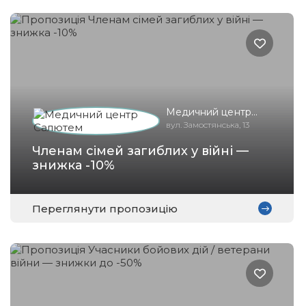
Медичний центр
Салютем
вул. Замостянська, 13
Членам сімей загиблих у війні —
знижка -10%
Переглянути пропозицію