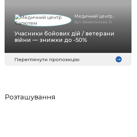
Медичний центр
Салютем
вул. Замостянська, 13
Учасники бойових дій / ветерани
війни — знижки до -50%
Переглянути пропозицію
Розташування