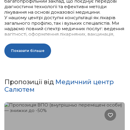
багатопрофільний заклад, що поєднує передові
діагностичні технології та ефективні методи
лікування на основі доказової медицини.
У нашому центрі доступні консультації як лікарів
загального профілю, так і вузьких спеціалістів. Ми
надаємо повний спектр медичних послуг: ведення
вагітності, оформлення лікарняних, вакцинація,
профілактичні огляди, лабораторна та
функціональна діагностика, амбулаторна хірургія,
ультразвукові дослідження, а також низка
Показати більше
реабілітаційних і терапевтичних процедур. Усі
медичні підходи ґрунтуються на актуальних
клінічних рекомендаціях та стандартах ВООЗ.
Медичну допомогу надають кваліфіковані лікарі з
Пропозиції від
Медичний центр
багаторічним досвідом роботи, серед яких —
Салютем
кандидати та доктори медичних наук. Команда
«Салютем» щодня працює задля вашого здоров’я,
дотримуючись високих стандартів професійної
етики.
Без якісної діагностики не буває результативного
лікування. Саме тому в «Салютем»
використовується високоточне діагностичне