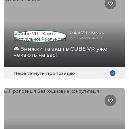
Cube VR - Клуб
Віртуальної
вул. Визволення, 8
Реальності
🎮 Знижки та акції в CUBE VR уже
чекають на вас!
Переглянути пропозицію