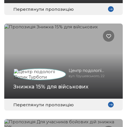
Переглянути пропозицію
Центр подології
Дотик Турботи
вул. Грушевського, 22
Знижка 15% для військових
Переглянути пропозицію