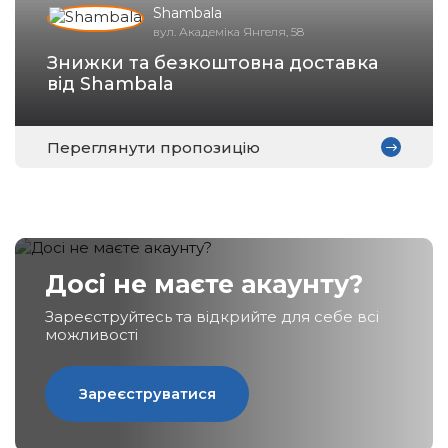
Shambala
вул. Академіка Янгеля, 58
Знижки та безкоштовна доставка
Зареєструватися
від Shambala
Переглянути пропозицію
Досі не маєте акаунту?
Зареєструйтесь та відкрийте для себе всі
можливості