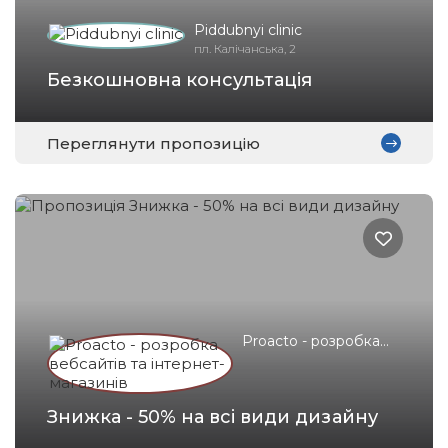
Piddubnyi clinic
пл. Калічанська, 2
Безкошновна консультація
Переглянути пропозицію
Proacto - розробка
вебсайтів та
інтернет-магазинів
Знижка - 50% на всі види дизайну