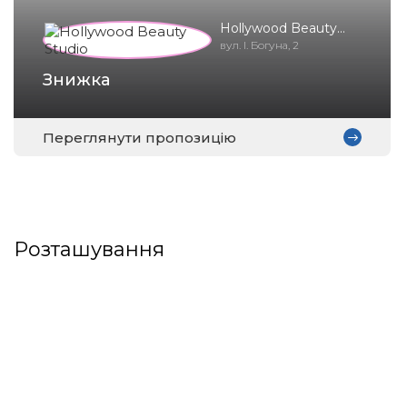
Hollywood Beauty
Studio
вул. І. Богуна, 2
Знижка
Переглянути пропозицію
Розташування