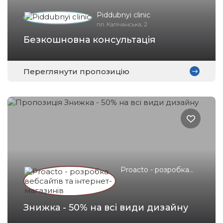
Piddubnyi clinic
пл. Калічанська, 2
Безкошновна консультація
Переглянути пропозицію
Proacto - розробка
вебсайтів та
інтернет-магазинів
Знижка - 50% на всі види дизайну