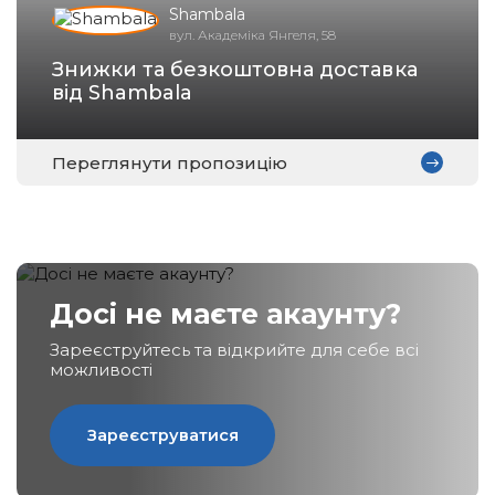
Shambala
вул. Академіка Янгеля, 58
Знижки та безкоштовна доставка
Зареєструватися
від Shambala
Переглянути пропозицію
Досі не маєте акаунту?
Зареєструйтесь та відкрийте для себе всі
можливості