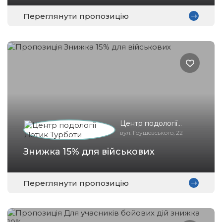
Переглянути пропозицію
Центр подології
Дотик Турботи
вул. Грушевського, 22
Знижка 15% для військових
Переглянути пропозицію