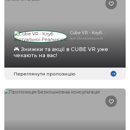
Cube VR - Клуб
Віртуальної
вул. Визволення, 8
Реальності
🎮 Знижки та акції в CUBE VR уже
чекають на вас!
Переглянути пропозицію