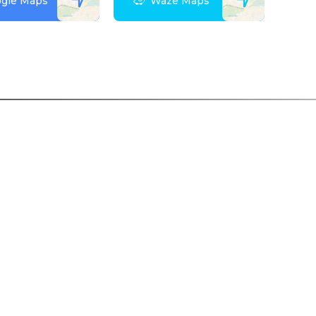
gle Maps
Waze Maps
 акаунту?
е для себе всі