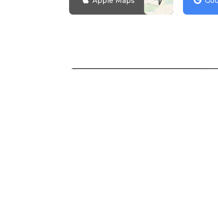
Apple Maps
Goo
Зареєструватися
Досі не маєте
Зареєструйтесь та відкрийт
можливості